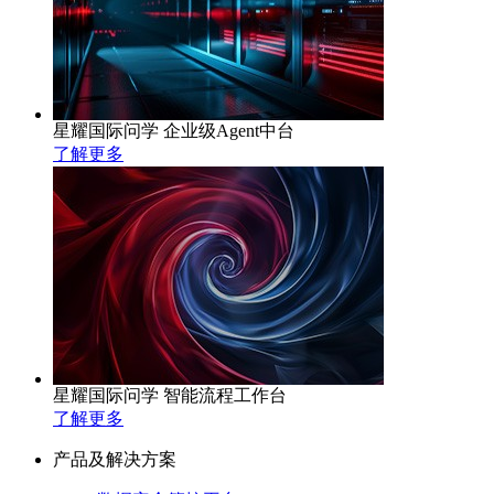
星耀国际问学 企业级Agent中台
了解更多
星耀国际问学 智能流程工作台
了解更多
产品及解决方案