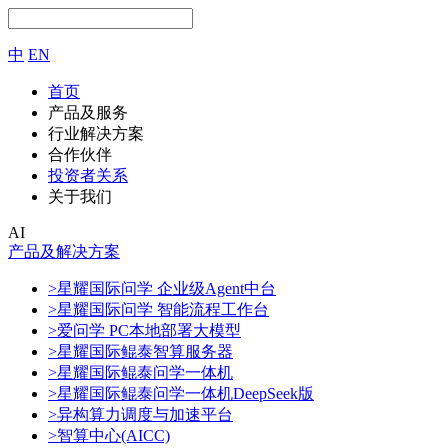
中
EN
首页
产品及服务
行业解决方案
合作伙伴
投资者关系
关于我们
AI
产品及解决方案
>星耀国际问学 企业级Agent中台
>星耀国际问学 智能流程工作台
>爱问学 PC本地部署大模型
>星耀国际鲲泰智算服务器
>星耀国际鲲泰问学一体机
>星耀国际鲲泰问学一体机DeepSeek版
>异构算力调度与加速平台
>智算中心(AICC)