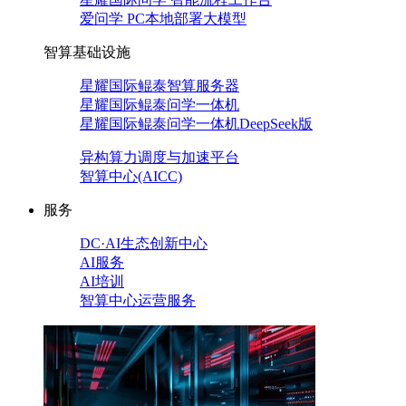
爱问学 PC本地部署大模型
智算基础设施
星耀国际鲲泰智算服务器
星耀国际鲲泰问学一体机
星耀国际鲲泰问学一体机DeepSeek版
异构算力调度与加速平台
智算中心(AICC)
服务
DC·AI生态创新中心
AI服务
AI培训
智算中心运营服务