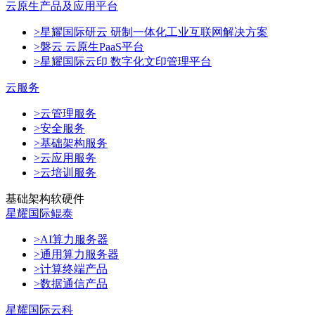
云原生产品及应用平台
>星耀国际研云 研制一体化工业互联网解决方案
>磐云 云原生PaaS平台
>星耀国际云印 数字化文印管理平台
云服务
>云管理服务
>安全服务
>基础架构服务
>云应用服务
>云培训服务
基础架构软硬件
星耀国际鲲泰
>AI算力服务器
>通用算力服务器
>计算终端产品
>数据通信产品
星耀国际云科