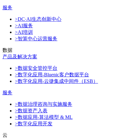
服务
>DC·AI生态创新中心
>AI服务
>AI培训
>智算中心运营服务
数据
产品及解决方案
>数据安全管控平台
>数字化应用-Bluenic客户数据平台
>数字化应用-云捷集成中间件（ESB）
服务
>数据治理咨询与实施服务
>数据资产入表
>数据应用-算法模型 & ML
>数字化应用开发
云